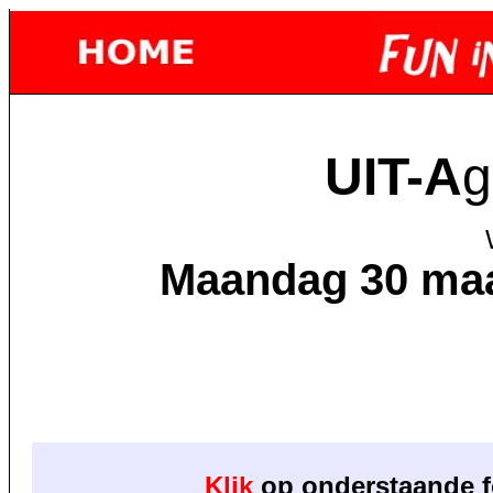
UIT-A
g
Maan
dag 30 maa
Klik
op onderstaande f