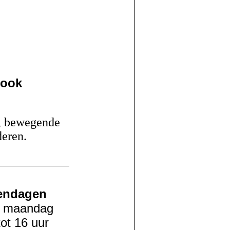
 ook
n, bewegende
deren.
endagen
p maandag
tot 16 uur