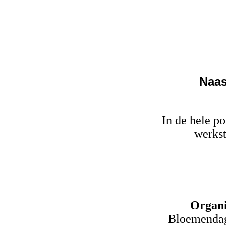
Naas
In de hele p
werkst
Organi
Bloemendag