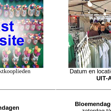
ktkooplieden
Datum en locati
UIT-
Bloemendag
ndagen
zaterdag
t/