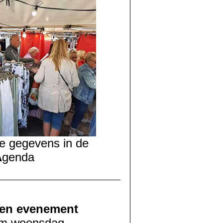
e gegevens in de
A
genda
en evenement
m woensdag