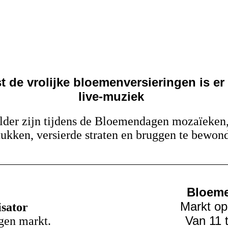
t de vrolijke bloemenversieringen is er
live-muziek
older zijn tijdens de Bloemendagen mozaïeke
ukken, versierde straten en bruggen te bewon
Bloem
Markt o
sator
V
an 11 
en markt.