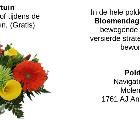
tuin
In de hele pold
f tijdens de
Bloemendag
. (Gratis)
bewegende 
versierde strat
bewon
Pold
Navigati
Molen
1761 AJ
An