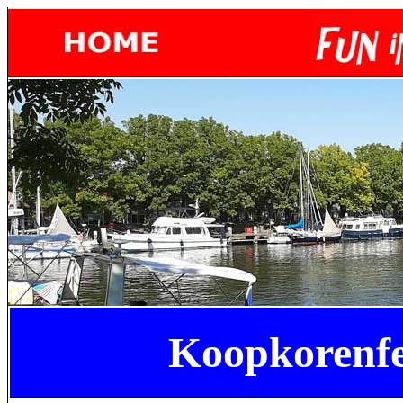
Koopk
orenf