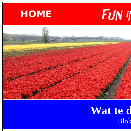
Wat te 
Blo