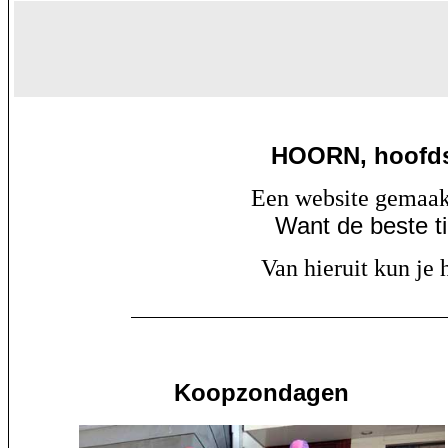
HOORN, hoofds
Een website gemaakt
Want de beste ti
Van hieruit kun je 
Koopzondagen