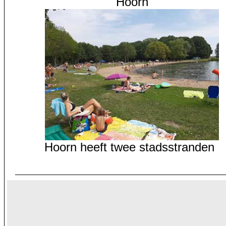
Hoorn
Hoorn heeft twee stadsstranden