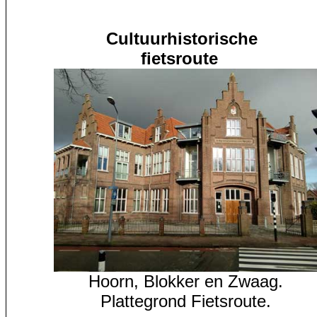
Cultuurhistorische
fietsroute
Hoorn, Blokker en Zwaag.
Plattegrond Fietsroute.