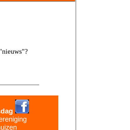
s "nieuws"?
sdag
ereniging
uizen